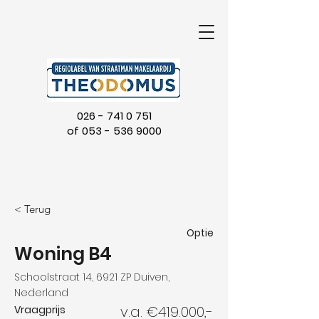
026 - 741 0 751
of
053 - 536 9000
< Terug
Optie
Woning B4
Schoolstraat 14, 6921 ZP Duiven,
Nederland
v.a. €419.000,-
Vraagprijs