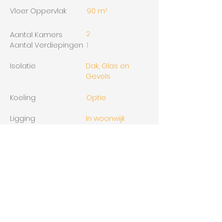
Vloer Oppervlak
90 m²
2
Aantal Kamers
Aantal Verdiepingen
1
Isolatie
Dak, Glas en
Gevels
Koeling
Optie
Ligging
In woonwijk
Parkeer faciliteit
Indien
beschikbaar,
garage te koop.
Aanvaarding
Gereed
voorjaar
2028