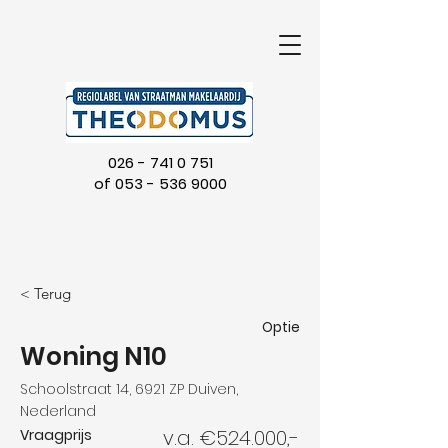
026 - 741 0 751
of
053 - 536 9000
< Terug
Optie
Woning N10
Schoolstraat 14, 6921 ZP Duiven,
Nederland
v.a. €524.000,-
Vraagprijs