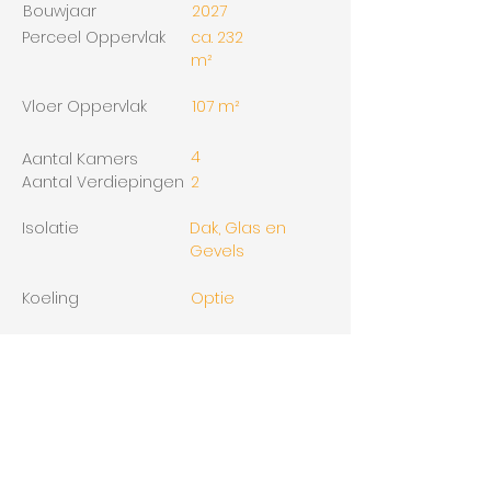
Bouwjaar
2027
Perceel Oppervlak
ca. 232
m²
Vloer Oppervlak
107 m²
4
Aantal Kamers
Aantal Verdiepingen
2
Isolatie
Dak, Glas en
Gevels
Koeling
Optie
Ligging
In woonwijk
Parkeer faciliteit
Indien
beschikbaar,
garage te koop.